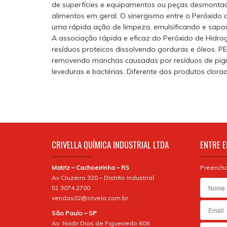
de superfícies e equipamentos ou peças desmontada
alimentos em geral. O sinergismo entre o Peróxido d
uma rápida ação de limpeza, emulsificando e sapon
A associação rápida e eficaz do Peróxido de Hidro
resíduos proteicos dissolvendo gorduras e óleos. P
removendo manchas causadas por resíduos de pigme
leveduras e bactérias. Diferente dos produtos clorad
CRIVELLA QUÍMICA INDUSTRIAL LTDA
ENTRE E
Matriz – Cachoeirinha – RS
Preencha
Av Cruzeiro 320 – Distrito Industrial
51 3074.2700
vendas02@crivela.com.br
São Paulo – SP
Av. Nadir Dias de Figueiredo 608