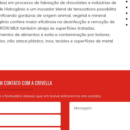
s) em processo de fabriação de chocolates e indústrias de
e Hidrogênio e um inovador blend de tensoativos possibilita
ificando gorduras de origem animal, vegetal e mineral.
gênio confere maior eficiência na desinfecção e remoção de
ERÓXI MILK também alveja as superfícies tratadas,
ntos de alimentos e evita a contaminação por bolores,
os, não ataca plástico, inox, tecidos e superfícies de metal.
M CONTATO COM A CRIVELLA
 o formulário abaixo que em breve entraremos em contato.